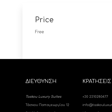
Price
Free
ΔΙΕΥΘΥΝΣΗ
ΚΡΑΤΗΣΕΙΣ
Taskou Luxury Suites
+30 2310280477
Τάσκου Παπαγεωργίου 12
info@taskouluxur