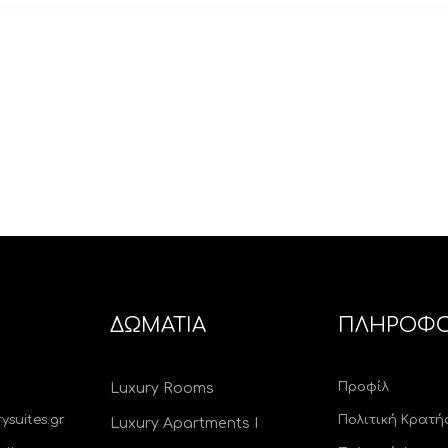
ΔΩΜΑΤΙΑ
ΠΛΗΡΟΦΟ
Προφίλ
Luxury Rooms
ysuites.gr
Πολιτική Κρατ
Luxury Apartments I