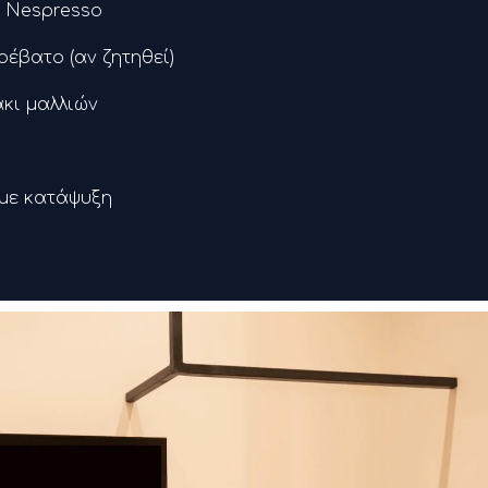
 Nespresso
έβατο (αν ζητηθεί)
κι μαλλιών
με κατάψυξη