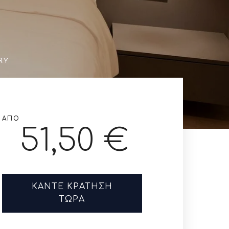
RY
ΑΠΌ
51,50 €
ΚΆΝΤΕ ΚΡΆΤΗΣΗ
ΤΏΡΑ