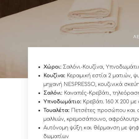
Λ
Χώροι:
Σαλόνι-Κουζίνα, Υπνοδωμάτιο,
Κουζίνα:
Κεραμική εστία 2 ματιών, ψ
μηχανή NESPRESSO, κουζινικά σκεύ
Σαλόνι:
Καναπές-Κρεβάτι, τηλεόρασ
Υπνοδωμάτιο:
Κρεβάτι 160 Χ 200 με
Τουαλέτα:
Πετσέτες προσώπου και σ
μαλλιών, κρεμοσάπουνο, αφρόλουτ
Αυτόνομη ψύξη και θέρμανση με ψη
δωματίων