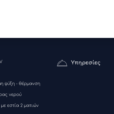
V
Υπηρεσίες
η ψύξη - θέρμανση
ρας νερού
 με εστία 2 ματιών