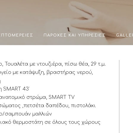
ΕΠΤΟΜΈΡΕΙΕΣ
ΠΑΡΟΧΈΣ ΚΑΙ ΥΠΗΡΕΣΊΕΣ
GALLE
 Τουαλέτα με ντουζιέρα, πίσω θέα, 29 τ.μ.
υγείο με κατάψυξη, βραστήρας νερού,
η
η SMART 43’
 ανατομικό στρώμα, SMART TV
ώματος ,πετσέτα δαπέδου, πιστολάκι
ρο/σαμπουάν μαλλιών
φιακό θερμοστάτη σε όλους τους χώρους