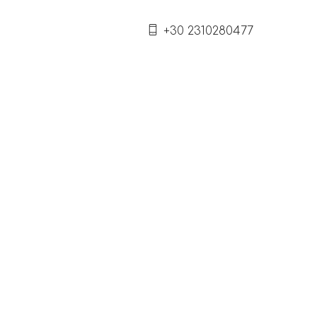
+30 2310280477
ς