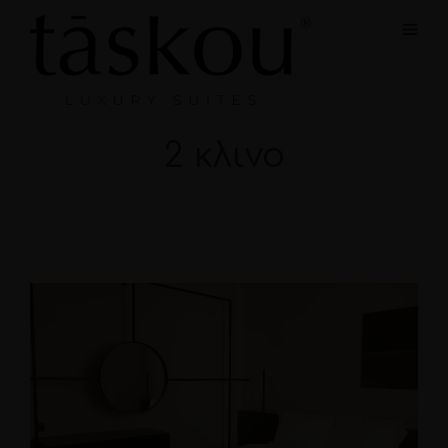
2 κλινο